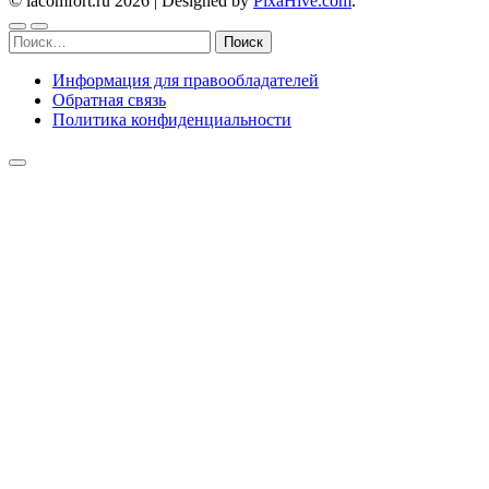
© lacomfort.ru 2026
|
Designed by
PixaHive.com
.
Найти:
Информация для правообладателей
Обратная связь
Политика конфиденциальности