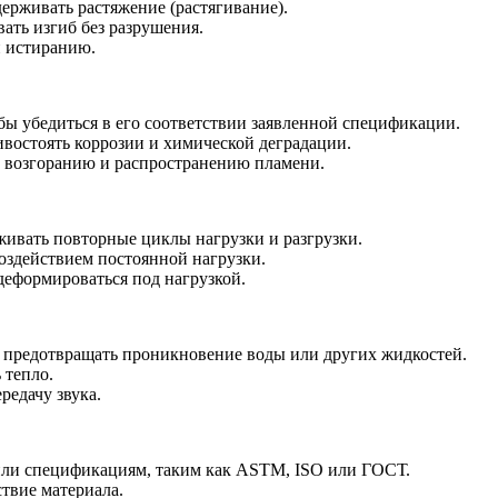
ерживать растяжение (растягивание).
ать изгиб без разрушения.
и истиранию.
бы убедиться в его соответствии заявленной спецификации.
ивостоять коррозии и химической деградации.
ь возгоранию и распространению пламени.
живать повторные циклы нагрузки и разгрузки.
оздействием постоянной нагрузки.
деформироваться под нагрузкой.
а предотвращать проникновение воды или других жидкостей.
 тепло.
редачу звука.
 или спецификациям, таким как ASTM, ISO или ГОСТ.
твие материала.