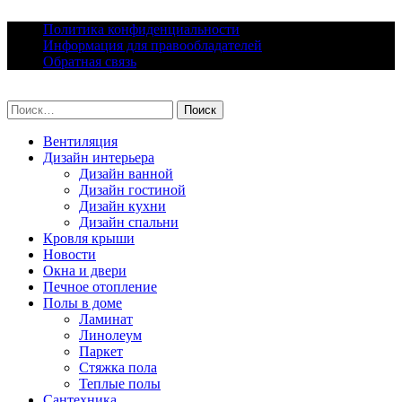
Skip
Политика конфиденциальности
to
Информация для правообладателей
content
Обратная связь
lacomfort.ru
Найти:
Вентиляция
Дизайн интерьера
Дизайн ванной
Дизайн гостиной
Дизайн кухни
Дизайн спальни
Кровля крыши
Новости
Окна и двери
Печное отопление
Полы в доме
Ламинат
Линолеум
Паркет
Стяжка пола
Теплые полы
Сантехника