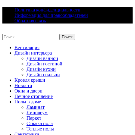
Skip
Политика конфиденциальности
to
Информация для правообладателей
content
Обратная связь
lacomfort.ru
Найти:
Вентиляция
Дизайн интерьера
Дизайн ванной
Дизайн гостиной
Дизайн кухни
Дизайн спальни
Кровля крыши
Новости
Окна и двери
Печное отопление
Полы в доме
Ламинат
Линолеум
Паркет
Стяжка пола
Теплые полы
Сантехника