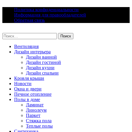
Skip
Политика конфиденциальности
to
Информация для правообладателей
content
Обратная связь
lacomfort.ru
Найти:
Вентиляция
Дизайн интерьера
Дизайн ванной
Дизайн гостиной
Дизайн кухни
Дизайн спальни
Кровля крыши
Новости
Окна и двери
Печное отопление
Полы в доме
Ламинат
Линолеум
Паркет
Стяжка пола
Теплые полы
Сантехника