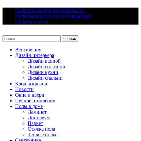
Skip
Политика конфиденциальности
to
Информация для правообладателей
content
Обратная связь
lacomfort.ru
Найти:
Вентиляция
Дизайн интерьера
Дизайн ванной
Дизайн гостиной
Дизайн кухни
Дизайн спальни
Кровля крыши
Новости
Окна и двери
Печное отопление
Полы в доме
Ламинат
Линолеум
Паркет
Стяжка пола
Теплые полы
Сантехника