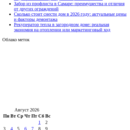
Забор из профлиста в Самаре: преимущества и отличия
от других ограждений
Сколько стоит снести дом в 2026 году: актуальные цены
и факторы демонтажа
Рекуператор тепла в загородном доме: реальная
экономия на отоплении или маркетинговый ход
Облако меток
Август 2026
Пн
Вт
Ср
Чт
Пт
Сб
Вс
1
2
3
4
5
6
7
8
9