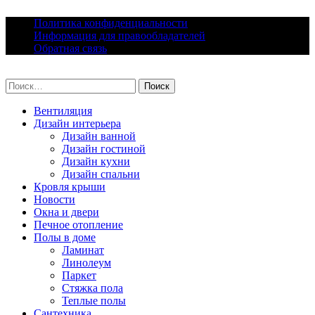
Skip
Политика конфиденциальности
to
Информация для правообладателей
content
Обратная связь
lacomfort.ru
Найти:
Вентиляция
Дизайн интерьера
Дизайн ванной
Дизайн гостиной
Дизайн кухни
Дизайн спальни
Кровля крыши
Новости
Окна и двери
Печное отопление
Полы в доме
Ламинат
Линолеум
Паркет
Стяжка пола
Теплые полы
Сантехника