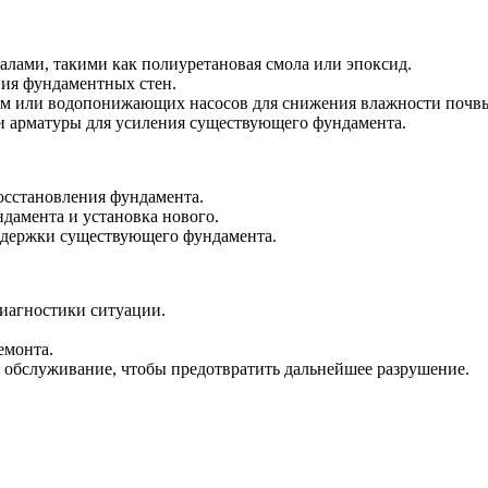
лами, такими как полиуретановая смола или эпоксид.
ния фундаментных стен.
ем или водопонижающих насосов для снижения влажности почв
и арматуры для усиления существующего фундамента.
осстановления фундамента.
дамента и установка нового.
оддержки существующего фундамента.
диагностики ситуации.
емонта.
е обслуживание, чтобы предотвратить дальнейшее разрушение.