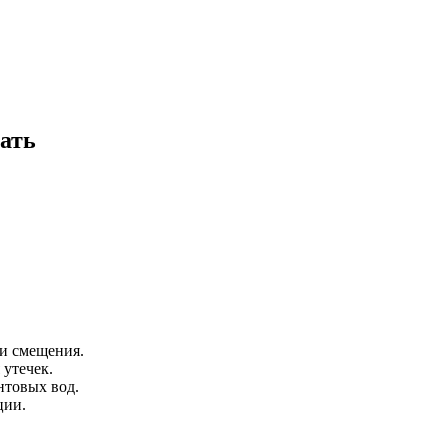
ать
ли смещения.
утечек.
нтовых вод.
ции.