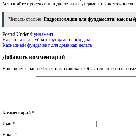
Устраняйте протечки в подвале или фундаменте как можно скор
Читать статью
Гидроизоляция для фундамента: как выб
Posted Under
Фундамент
Навигация
На сколько заглублять фундамент под дом
Каскадный фундамент для дома как делать
по
записям
Добавить комментарий
Ваш адрес email не будет опубликован.
Обязательные поля пом
Комментарий
*
Имя
*
Email
*