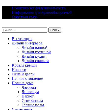
Skip
Политика конфиденциальности
to
Информация для правообладателей
content
Обратная связь
lacomfort.ru
Найти:
Вентиляция
Дизайн интерьера
Дизайн ванной
Дизайн гостиной
Дизайн кухни
Дизайн спальни
Кровля крыши
Новости
Окна и двери
Печное отопление
Полы в доме
Ламинат
Линолеум
Паркет
Стяжка пола
Теплые полы
Сантехника