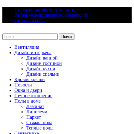
Skip
Политика конфиденциальности
to
Информация для правообладателей
content
Обратная связь
lacomfort.ru
Найти:
Вентиляция
Дизайн интерьера
Дизайн ванной
Дизайн гостиной
Дизайн кухни
Дизайн спальни
Кровля крыши
Новости
Окна и двери
Печное отопление
Полы в доме
Ламинат
Линолеум
Паркет
Стяжка пола
Теплые полы
Сантехника