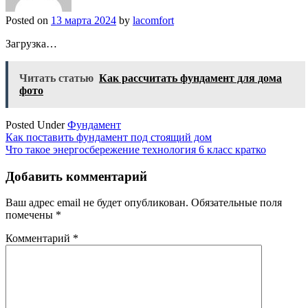
Posted on
13 марта 2024
by
lacomfort
Загрузка…
Читать статью
Как рассчитать фундамент для дома
фото
Posted Under
Фундамент
Навигация
Как поставить фундамент под стоящий дом
Что такое энергосбережение технология 6 класс кратко
по
записям
Добавить комментарий
Ваш адрес email не будет опубликован.
Обязательные поля
помечены
*
Комментарий
*