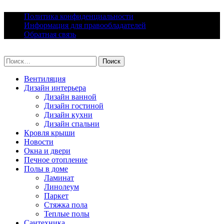
Skip
Политика конфиденциальности
to
Информация для правообладателей
content
Обратная связь
lacomfort.ru
Найти:
Вентиляция
Дизайн интерьера
Дизайн ванной
Дизайн гостиной
Дизайн кухни
Дизайн спальни
Кровля крыши
Новости
Окна и двери
Печное отопление
Полы в доме
Ламинат
Линолеум
Паркет
Стяжка пола
Теплые полы
Сантехника