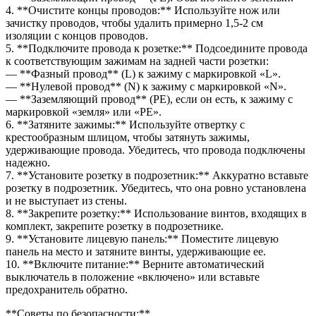
4. **Очистите концы проводов:** Используйте нож или
зачистку проводов, чтобы удалить примерно 1,5-2 см
изоляции с концов проводов.
5. **Подключите провода к розетке:** Подсоедините провода
к соответствующим зажимам на задней части розетки:
— **Фазный провод** (L) к зажиму с маркировкой «L».
— **Нулевой провод** (N) к зажиму с маркировкой «N».
— **Заземляющий провод** (PE), если он есть, к зажиму с
маркировкой «земля» или «PE».
6. **Затяните зажимы:** Используйте отвертку с
крестообразным шлицом, чтобы затянуть зажимы,
удерживающие провода. Убедитесь, что провода подключены
надежно.
7. **Установите розетку в подрозетник:** Аккуратно вставьте
розетку в подрозетник. Убедитесь, что она ровно установлена
и не выступает из стены.
8. **Закрепите розетку:** Использование винтов, входящих в
комплект, закрепите розетку в подрозетнике.
9. **Установите лицевую панель:** Поместите лицевую
панель на место и затяните винты, удерживающие ее.
10. **Включите питание:** Верните автоматический
выключатель в положение «включено» или вставьте
предохранитель обратно.
**Советы по безопасности:**