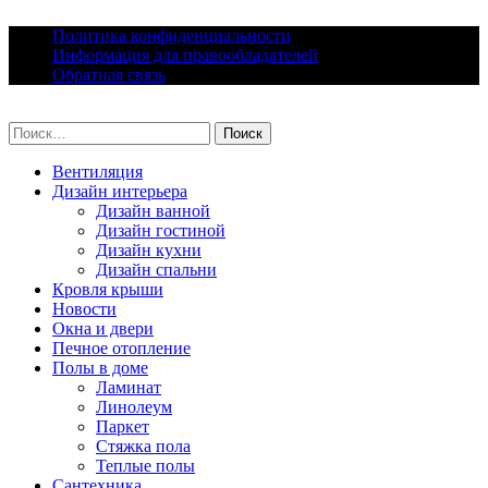
Skip
Политика конфиденциальности
to
Информация для правообладателей
content
Обратная связь
lacomfort.ru
Найти:
Вентиляция
Дизайн интерьера
Дизайн ванной
Дизайн гостиной
Дизайн кухни
Дизайн спальни
Кровля крыши
Новости
Окна и двери
Печное отопление
Полы в доме
Ламинат
Линолеум
Паркет
Стяжка пола
Теплые полы
Сантехника