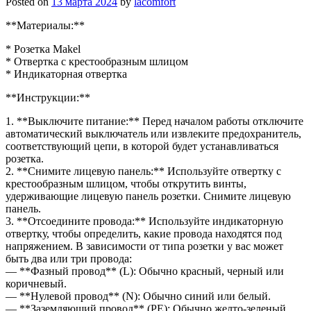
Posted on
13 марта 2024
by
lacomfort
**Материалы:**
* Розетка Makel
* Отвертка с крестообразным шлицом
* Индикаторная отвертка
**Инструкции:**
1. **Выключите питание:** Перед началом работы отключите
автоматический выключатель или извлеките предохранитель,
соответствующий цепи, в которой будет устанавливаться
розетка.
2. **Снимите лицевую панель:** Используйте отвертку с
крестообразным шлицом, чтобы открутить винты,
удерживающие лицевую панель розетки. Снимите лицевую
панель.
3. **Отсоедините провода:** Используйте индикаторную
отвертку, чтобы определить, какие провода находятся под
напряжением. В зависимости от типа розетки у вас может
быть два или три провода:
— **Фазный провод** (L): Обычно красный, черный или
коричневый.
— **Нулевой провод** (N): Обычно синий или белый.
— **Заземляющий провод** (PE): Обычно желто-зеленый.