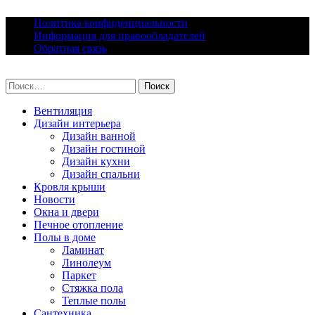
Skip
Политика конфиденциальности
to
Информация для правообладателей
content
Обратная связь
lacomfort.ru
Найти:
Вентиляция
Дизайн интерьера
Дизайн ванной
Дизайн гостиной
Дизайн кухни
Дизайн спальни
Кровля крыши
Новости
Окна и двери
Печное отопление
Полы в доме
Ламинат
Линолеум
Паркет
Стяжка пола
Теплые полы
Сантехника