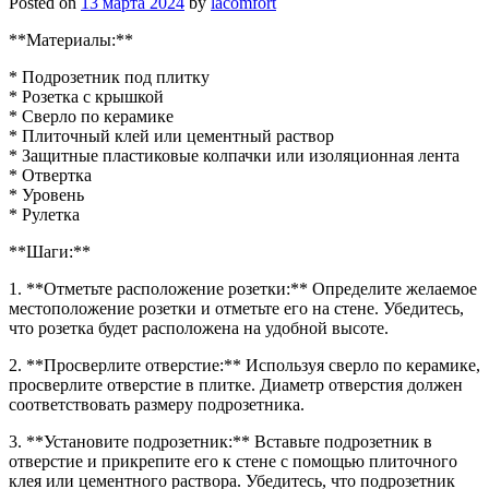
Posted on
13 марта 2024
by
lacomfort
**Материалы:**
* Подрозетник под плитку
* Розетка с крышкой
* Сверло по керамике
* Плиточный клей или цементный раствор
* Защитные пластиковые колпачки или изоляционная лента
* Отвертка
* Уровень
* Рулетка
**Шаги:**
1. **Отметьте расположение розетки:** Определите желаемое
местоположение розетки и отметьте его на стене. Убедитесь,
что розетка будет расположена на удобной высоте.
2. **Просверлите отверстие:** Используя сверло по керамике,
просверлите отверстие в плитке. Диаметр отверстия должен
соответствовать размеру подрозетника.
3. **Установите подрозетник:** Вставьте подрозетник в
отверстие и прикрепите его к стене с помощью плиточного
клея или цементного раствора. Убедитесь, что подрозетник