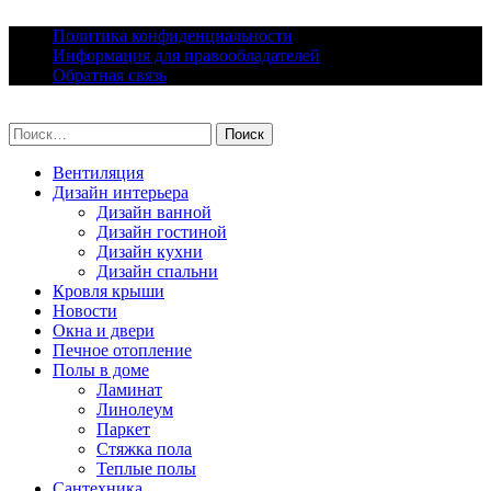
Skip
Политика конфиденциальности
to
Информация для правообладателей
content
Обратная связь
lacomfort.ru
Найти:
Вентиляция
Дизайн интерьера
Дизайн ванной
Дизайн гостиной
Дизайн кухни
Дизайн спальни
Кровля крыши
Новости
Окна и двери
Печное отопление
Полы в доме
Ламинат
Линолеум
Паркет
Стяжка пола
Теплые полы
Сантехника