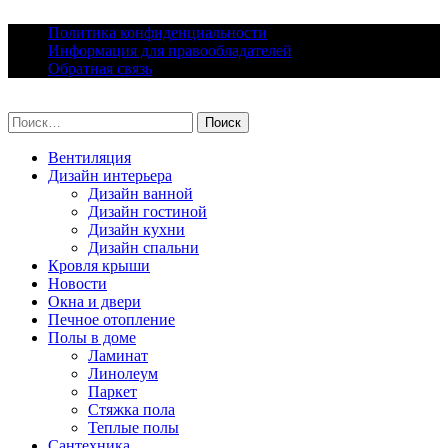
Skip
Политика конфиденциальности
to
Информация для правообладателей
content
Обратная связь
lacomfort.ru
Найти:
Вентиляция
Дизайн интерьера
Дизайн ванной
Дизайн гостиной
Дизайн кухни
Дизайн спальни
Кровля крыши
Новости
Окна и двери
Печное отопление
Полы в доме
Ламинат
Линолеум
Паркет
Стяжка пола
Теплые полы
Сантехника