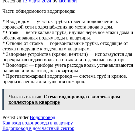
Posted on
13 марта 2024
by
lacomfort
Части общедомового водопровода:
* Ввод в дом — участок трубы от места подключения к
городской сети водоснабжения до места ввода в дом.
* Стояк — вертикальная труба, идущая через все этажи дома и
обеспечивающая подачу воды в квартиры.
* Отводы от стояка — горизонтальные трубы, отходящие от
стояка и ведущие к отдельным квартирам.
* Запорные устройства (краны, вентили) — используются для
перекрытия подачи воды на стояк или отдельные квартиры.
* Водомеры — приборы учета расхода воды, устанавливаются
на вводе или на отводах в квартиры.
* Противопожарный водопровод — система труб и кранов,
предназначенная для тушения пожаров.
Читать статью
Схема водопровода с коллектором
коллектора в квартире
Posted Under
Водопровод
Навигация
Как вход водопровода в квартиру
Водопровод в дом частный сектор
по