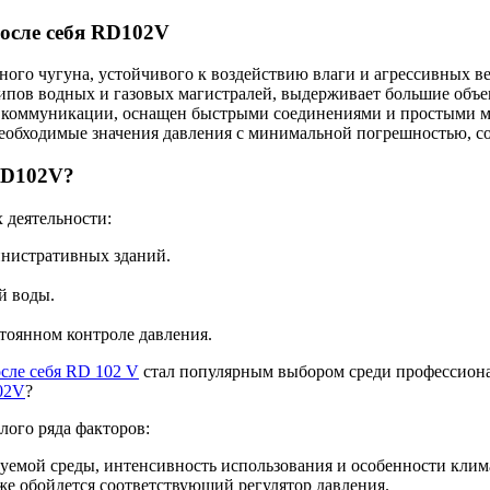
осле себя RD102V
ного чугуна, устойчивого к воздействию влаги и агрессивных в
ипов водных и газовых магистралей, выдерживает большие объ
е коммуникации, оснащен быстрыми соединениями и простыми м
еобходимые значения давления с минимальной погрешностью, со
 RD102V?
 деятельности:
нистративных зданий.
й воды.
оянном контроле давления.
осле себя RD 102 V
стал популярным выбором среди профессион
102V
?
лого ряда факторов:
уемой среды, интенсивность использования и особенности клим
оже обойдется соответствующий регулятор давления.