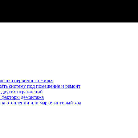
 рынка первичного жилья
рать систему под помещение и ремонт
т других ограждений
 и факторы демонтажа
я на отоплении или маркетинговый ход