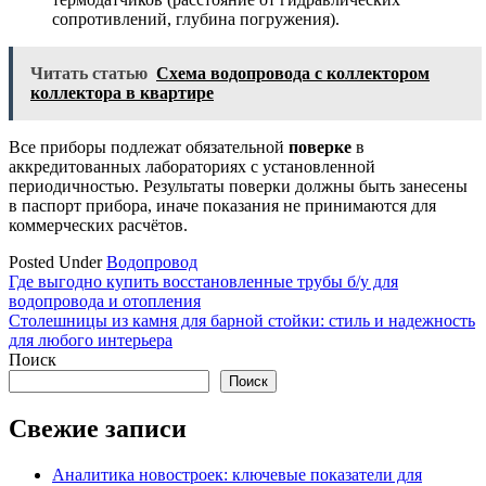
сопротивлений, глубина погружения).
Читать статью
Схема водопровода с коллектором
коллектора в квартире
Все приборы подлежат обязательной
поверке
в
аккредитованных лабораториях с установленной
периодичностью. Результаты поверки должны быть занесены
в паспорт прибора, иначе показания не принимаются для
коммерческих расчётов.
Posted Under
Водопровод
Навигация
Где выгодно купить восстановленные трубы б/у для
водопровода и отопления
по
Столешницы из камня для барной стойки: стиль и надежность
записям
для любого интерьера
Поиск
Поиск
Свежие записи
Аналитика новостроек: ключевые показатели для