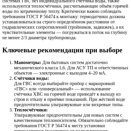
системах ГВС без индивидуального счётчика воды, также
используются теплосчётчики, рассчитывающие объём горячей
воды по затраченному теплу. Критически важно соблюдать
требования ГОСТ Р 56474 к монтажу: термодатчики должны
устанавливаться на строго определённом расстоянии от
гидравлических сопротивлений (тройников, задвижек), а их
чувствительные элементы — погружаться в поток на глубину
не менее 2/3 диаметра трубопровода.
Ключевые рекомендации при выборе
Манометры:
Для бытовых систем достаточно
механического класса 1,6. Для АСУ ТП и ответственных
объектов — электронные с выходом 4–20 мА.
Счётчики воды:
Для ГВС всегда выбирайте прибор с маркировкой
«ГВС» или «универсальный» — использование
счётчика ХВС на горячей воде приведёт к выходу из
строя и отказу в приёмке показаний. При жёсткой воде
предпочтительны ультразвуковые или вихревые типы.
Теплосчётчики:
Ультразвуковые предпочтительны для новых систем с
качественным теплоносителем. Обязательно соблюдайте
требования ГОСТ Р 56474 к месту установки
термодатчиков (расстояние от гидравлических