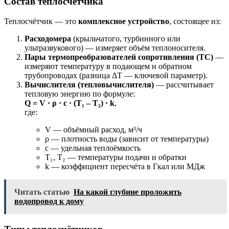
Состав теплосчётчика
Теплосчётчик — это
комплексное устройство
, состоящее из:
Расходомера
(крыльчатого, турбинного или
ультразвукового) — измеряет объём теплоносителя.
Пары термопреобразователей сопротивления (ТС)
—
измеряют температуру в подающем и обратном
трубопроводах (разница ΔT — ключевой параметр).
Вычислителя (тепловычислителя)
— рассчитывает
тепловую энергию по формуле:
Q = V · ρ · c · (T₁ – T₂) · k
,
где:
V — объёмный расход, м³/ч
ρ — плотность воды (зависит от температуры)
c — удельная теплоёмкость
T₁, T₂ — температуры подачи и обратки
k — коэффициент пересчёта в Гкал или МДж
Читать статью
На какой глубине проложить
водопровод к дому