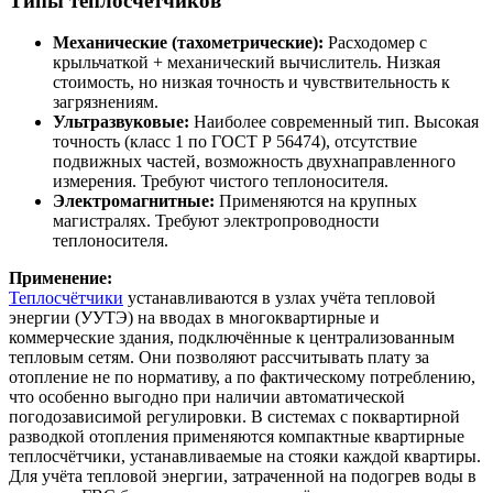
Типы теплосчётчиков
Механические (тахометрические):
Расходомер с
крыльчаткой + механический вычислитель. Низкая
стоимость, но низкая точность и чувствительность к
загрязнениям.
Ультразвуковые:
Наиболее современный тип. Высокая
точность (класс 1 по ГОСТ Р 56474), отсутствие
подвижных частей, возможность двухнаправленного
измерения. Требуют чистого теплоносителя.
Электромагнитные:
Применяются на крупных
магистралях. Требуют электропроводности
теплоносителя.
Применение:
Теплосчётчики
устанавливаются в узлах учёта тепловой
энергии (УУТЭ) на вводах в многоквартирные и
коммерческие здания, подключённые к централизованным
тепловым сетям. Они позволяют рассчитывать плату за
отопление не по нормативу, а по фактическому потреблению,
что особенно выгодно при наличии автоматической
погодозависимой регулировки. В системах с поквартирной
разводкой отопления применяются компактные квартирные
теплосчётчики, устанавливаемые на стояки каждой квартиры.
Для учёта тепловой энергии, затраченной на подогрев воды в