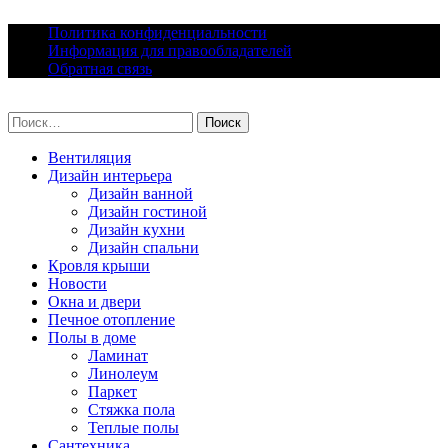
Skip
Политика конфиденциальности
to
Информация для правообладателей
content
Обратная связь
lacomfort.ru
Найти:
Вентиляция
Дизайн интерьера
Дизайн ванной
Дизайн гостиной
Дизайн кухни
Дизайн спальни
Кровля крыши
Новости
Окна и двери
Печное отопление
Полы в доме
Ламинат
Линолеум
Паркет
Стяжка пола
Теплые полы
Сантехника