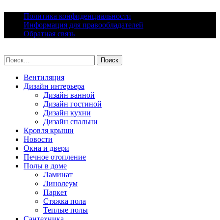
Skip
Политика конфиденциальности
to
Информация для правообладателей
content
Обратная связь
lacomfort.ru
Найти:
Вентиляция
Дизайн интерьера
Дизайн ванной
Дизайн гостиной
Дизайн кухни
Дизайн спальни
Кровля крыши
Новости
Окна и двери
Печное отопление
Полы в доме
Ламинат
Линолеум
Паркет
Стяжка пола
Теплые полы
Сантехника