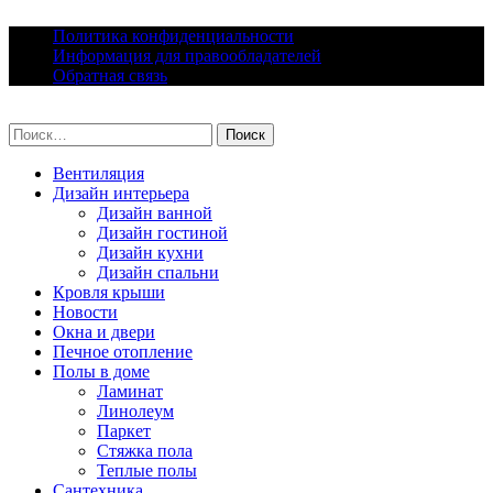
Skip
Политика конфиденциальности
to
Информация для правообладателей
content
Обратная связь
lacomfort.ru
Найти:
Вентиляция
Дизайн интерьера
Дизайн ванной
Дизайн гостиной
Дизайн кухни
Дизайн спальни
Кровля крыши
Новости
Окна и двери
Печное отопление
Полы в доме
Ламинат
Линолеум
Паркет
Стяжка пола
Теплые полы
Сантехника