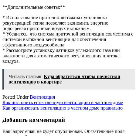
**Дополнительные советы:**
* Использование приточно-вытяжных установок с
рекуперацией тепла позволяет экономить энергию,
подогревая приточный воздух вытяжным.
* Убедитесь, что система приточной вентиляции совместима с
системой вытяжной вентиляции для обеспечения
эффективного воздухообмена.
* Рассмотрите установку датчиков углекислого газа или
влажности для автоматического регулирования притока
воздуха.
Читать статью
Куда обратиться чтобы почистили
вентиляцию в квартире
Posted Under
Вентиляция
Навигация
Как построить естественную вентиляцию в частном доме
Как организовать вентиляцию в частном доме правильно
по
записям
Добавить комментарий
Ваш адрес email не будет опубликован.
Обязательные поля