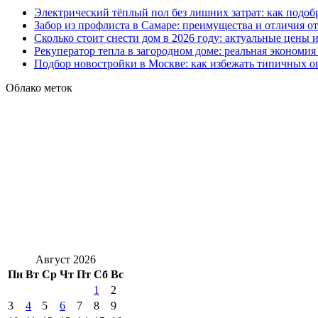
Электрический тёплый пол без лишних затрат: как подоб
Забор из профлиста в Самаре: преимущества и отличия о
Сколько стоит снести дом в 2026 году: актуальные цены
Рекуператор тепла в загородном доме: реальная экономи
Подбор новостройки в Москве: как избежать типичных 
Облако меток
Август 2026
Пн
Вт
Ср
Чт
Пт
Сб
Вс
1
2
3
4
5
6
7
8
9