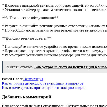
* Включите вытяжной вентилятор и отрегулируйте настройки 
* Установите таймер для автоматического отключения вентилят
**8. Техническое обслуживание**
* Регулярно очищайте вентиляционные отверстия и каналы от 
* По необходимости заменяйте или ремонтируйте вытяжной ве
**Дополнительные советы:**
* Используйте вытяжное устройство во время и после использо
* Держите дверь туалета закрытой, чтобы свести к минимуму 
* Рассмотрите установку системы рекуперации тепла для эконо
Читать статью
Как устроена система вентиляции в мно
Posted Under
Вентиляция
Навигация
Как отличить дымоход от вентиляции в квартире
Как в доме сделать приточную вентиляцию видео
по
записям
Добавить комментарий
Ваш адрес email не будет опубликован.
Обязательные поля пом