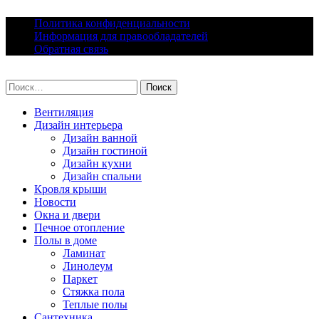
Skip
Политика конфиденциальности
to
Информация для правообладателей
content
Обратная связь
lacomfort.ru
Найти:
Вентиляция
Дизайн интерьера
Дизайн ванной
Дизайн гостиной
Дизайн кухни
Дизайн спальни
Кровля крыши
Новости
Окна и двери
Печное отопление
Полы в доме
Ламинат
Линолеум
Паркет
Стяжка пола
Теплые полы
Сантехника