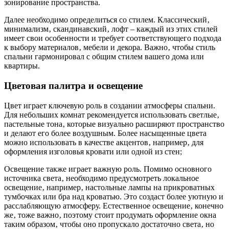
зонирование пространства.
Далее необходимо определиться со стилем. Классический‚
минимализм‚ скандинавский‚ лофт – каждый из этих стилей
имеет свои особенности и требует соответствующего подхода
к выбору материалов‚ мебели и декора. Важно‚ чтобы стиль
спальни гармонировал с общим стилем вашего дома или
квартиры.
Цветовая палитра и освещение
Цвет играет ключевую роль в создании атмосферы спальни.
Для небольших комнат рекомендуется использовать светлые‚
пастельные тона‚ которые визуально расширяют пространство
и делают его более воздушным. Более насыщенные цвета
можно использовать в качестве акцентов‚ например‚ для
оформления изголовья кровати или одной из стен;
Освещение также играет важную роль. Помимо основного
источника света‚ необходимо предусмотреть локальное
освещение‚ например‚ настольные лампы на прикроватных
тумбочках или бра над кроватью. Это создаст более уютную и
расслабляющую атмосферу. Естественное освещение‚ конечно
же‚ тоже важно‚ поэтому стоит продумать оформление окна
таким образом‚ чтобы оно пропускало достаточно света‚ но