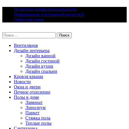
Skip
Политика конфиденциальности
to
Информация для правообладателей
content
Обратная связь
lacomfort.ru
Найти:
Вентиляция
Дизайн интерьера
Дизайн ванной
Дизайн гостиной
Дизайн кухни
Дизайн спальни
Кровля крыши
Новости
Окна и двери
Печное отопление
Полы в доме
Ламинат
Линолеум
Паркет
Стяжка пола
Теплые полы
Сантехника