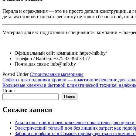
Перила и ограждения — это не просто детали конструкции, а 
деталям позволят сделать лестницу не только безопасной, но 
Материал для вас подготовили специалисты компании «Галере
Официальный сайт компании: https://mlb.by/
Телефон / Вайбер: +375 33 394 33 77
Почта для связи: info@mlb.by
Posted Under
Строительные материалы
Навигация
Софиты для подшивки кровли — практичное решение для защи
Кольцевые клеммы в бытовой климатической технике: надёжн
по
Поиск
записям
Поиск
Свежие записи
Аналитика новостроек: ключевые показатели для оценки
Электрический тёплый пол без лишних затрат: как подоб
Забор из профлиста в Самаре: преимущества и отличия о