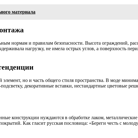
ьного материала
монтажа
ьным нормам и правилам безопасности. Высота ограждений, рас
рживала нагрузку, не имела острых углов, а поверхность перил
тенденции
элемент, но и часть общего стиля пространства. В моде минима
подсветку, декоративные вставки, нестандартные цветовые реш
нные конструкции нуждаются в обработке лаком, металлические 
окрытий. Как гласит русская пословица: «Береги честь с молоду