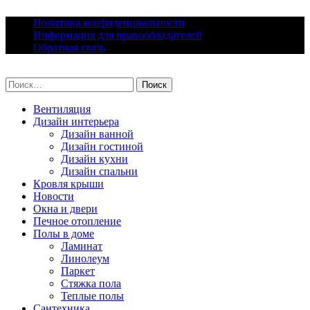
Skip
Политика конфиденциальности
to
Информация для правообладателей
content
Обратная связь
lacomfort.ru
Найти:
Вентиляция
Дизайн интерьера
Дизайн ванной
Дизайн гостиной
Дизайн кухни
Дизайн спальни
Кровля крыши
Новости
Окна и двери
Печное отопление
Полы в доме
Ламинат
Линолеум
Паркет
Стяжка пола
Теплые полы
Сантехника