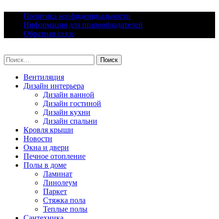
Skip
Политика конфиденциальности
to
Информация для правообладателей
content
Обратная связь
lacomfort.ru
Найти:
Вентиляция
Дизайн интерьера
Дизайн ванной
Дизайн гостиной
Дизайн кухни
Дизайн спальни
Кровля крыши
Новости
Окна и двери
Печное отопление
Полы в доме
Ламинат
Линолеум
Паркет
Стяжка пола
Теплые полы
Сантехника