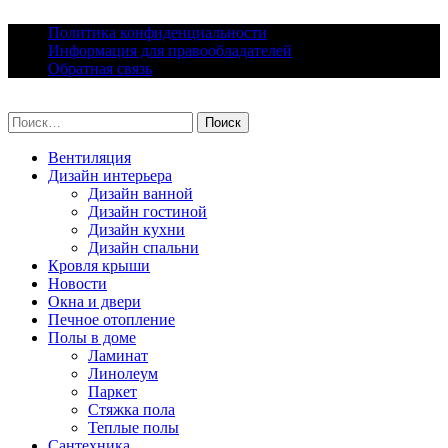
Skip
Политика конфиденциальности
to
Информация для правообладателей
content
Обратная связь
lacomfort.ru
Найти:
Вентиляция
Дизайн интерьера
Дизайн ванной
Дизайн гостиной
Дизайн кухни
Дизайн спальни
Кровля крыши
Новости
Окна и двери
Печное отопление
Полы в доме
Ламинат
Линолеум
Паркет
Стяжка пола
Теплые полы
Сантехника