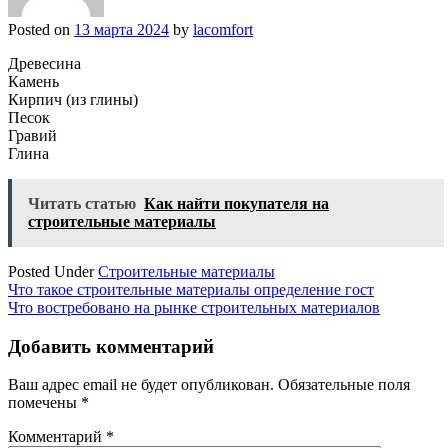
Posted on
13 марта 2024
by
lacomfort
Древесина
Камень
Кирпич (из глины)
Песок
Гравий
Глина
Читать статью
Как найти покупателя на
строительные материалы
Posted Under
Строительные материалы
Навигация
Что такое строительные материалы определение гост
Что востребовано на рынке строительных материалов
по
записям
Добавить комментарий
Ваш адрес email не будет опубликован.
Обязательные поля
помечены
*
Комментарий
*