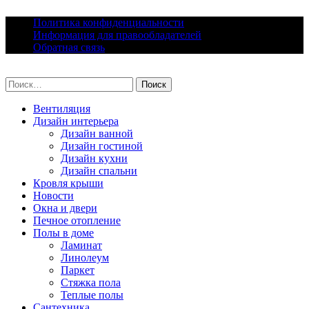
Skip
Политика конфиденциальности
to
Информация для правообладателей
content
Обратная связь
lacomfort.ru
Найти:
Вентиляция
Дизайн интерьера
Дизайн ванной
Дизайн гостиной
Дизайн кухни
Дизайн спальни
Кровля крыши
Новости
Окна и двери
Печное отопление
Полы в доме
Ламинат
Линолеум
Паркет
Стяжка пола
Теплые полы
Сантехника