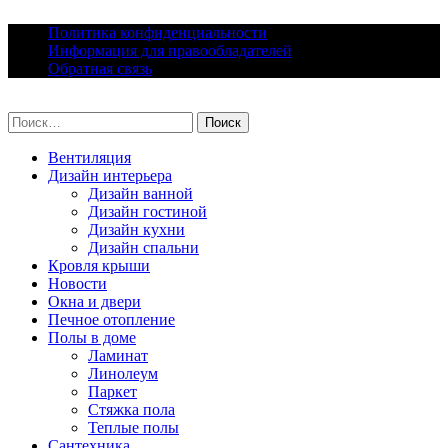
Skip
Политика конфиденциальности
to
Информация для правообладателей
content
Обратная связь
lacomfort.ru
Найти:
Вентиляция
Дизайн интерьера
Дизайн ванной
Дизайн гостиной
Дизайн кухни
Дизайн спальни
Кровля крыши
Новости
Окна и двери
Печное отопление
Полы в доме
Ламинат
Линолеум
Паркет
Стяжка пола
Теплые полы
Сантехника