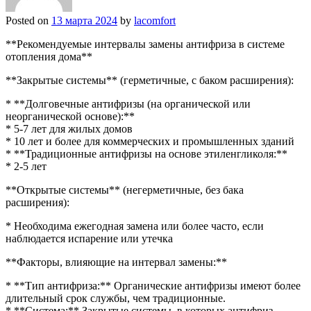
Posted on
13 марта 2024
by
lacomfort
**Рекомендуемые интервалы замены антифриза в системе
отопления дома**
**Закрытые системы** (герметичные, с баком расширения):
* **Долговечные антифризы (на органической или
неорганической основе):**
* 5-7 лет для жилых домов
* 10 лет и более для коммерческих и промышленных зданий
* **Традиционные антифризы на основе этиленгликоля:**
* 2-5 лет
**Открытые системы** (негерметичные, без бака
расширения):
* Необходима ежегодная замена или более часто, если
наблюдается испарение или утечка
**Факторы, влияющие на интервал замены:**
* **Тип антифриза:** Органические антифризы имеют более
длительный срок службы, чем традиционные.
* **Система:** Закрытые системы, в которых антифриз