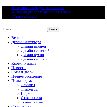
Skip
Политика конфиденциальности
to
Информация для правообладателей
content
Обратная связь
lacomfort.ru
Найти:
Вентиляция
Дизайн интерьера
Дизайн ванной
Дизайн гостиной
Дизайн кухни
Дизайн спальни
Кровля крыши
Новости
Окна и двери
Печное отопление
Полы в доме
Ламинат
Линолеум
Паркет
Стяжка пола
Теплые полы
Сантехника