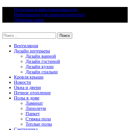
Skip
Политика конфиденциальности
to
Информация для правообладателей
content
Обратная связь
lacomfort.ru
Найти:
Вентиляция
Дизайн интерьера
Дизайн ванной
Дизайн гостиной
Дизайн кухни
Дизайн спальни
Кровля крыши
Новости
Окна и двери
Печное отопление
Полы в доме
Ламинат
Линолеум
Паркет
Стяжка пола
Теплые полы
Сантехника