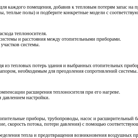
ля каждого помещения, добавив к тепловым потерям запас на п
ры, теплые полы) и подберите конкретные модели с соответств
асхода теплоносителя.
системы и расстояния между отопительными приборами.
 участков системы.
одя из тепловых потерь здания и выбранных отопительных прибо
напором, необходимым для преодоления сопротивлений системы.
омпенсации расширения теплоносителя при его нагреве.
 давлением настройки.
отопительные приборы, трубопроводы, насос и расширительный б
ние, скорость потока, потери давления) с помощью соответств
ределения тепла и предотвращения возникновения воздушных пр