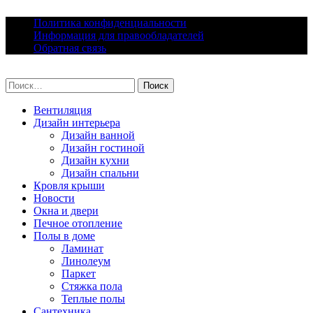
Skip
Политика конфиденциальности
to
Информация для правообладателей
content
Обратная связь
lacomfort.ru
Найти:
Вентиляция
Дизайн интерьера
Дизайн ванной
Дизайн гостиной
Дизайн кухни
Дизайн спальни
Кровля крыши
Новости
Окна и двери
Печное отопление
Полы в доме
Ламинат
Линолеум
Паркет
Стяжка пола
Теплые полы
Сантехника