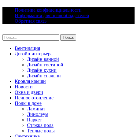
Skip
Политика конфиденциальности
to
Информация для правообладателей
content
Обратная связь
lacomfort.ru
Найти:
Вентиляция
Дизайн интерьера
Дизайн ванной
Дизайн гостиной
Дизайн кухни
Дизайн спальни
Кровля крыши
Новости
Окна и двери
Печное отопление
Полы в доме
Ламинат
Линолеум
Паркет
Стяжка пола
Теплые полы
Сантехника