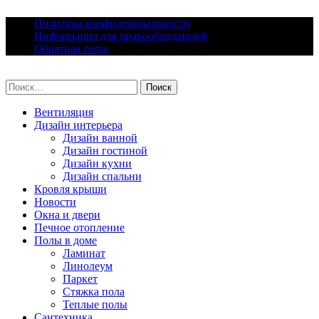
Skip
Политика конфиденциальности
to
Информация для правообладателей
content
Обратная связь
lacomfort.ru
Найти:
Вентиляция
Дизайн интерьера
Дизайн ванной
Дизайн гостиной
Дизайн кухни
Дизайн спальни
Кровля крыши
Новости
Окна и двери
Печное отопление
Полы в доме
Ламинат
Линолеум
Паркет
Стяжка пола
Теплые полы
Сантехника