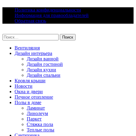
Skip
Политика конфиденциальности
to
Информация для правообладателей
content
Обратная связь
lacomfort.ru
Найти:
Вентиляция
Дизайн интерьера
Дизайн ванной
Дизайн гостиной
Дизайн кухни
Дизайн спальни
Кровля крыши
Новости
Окна и двери
Печное отопление
Полы в доме
Ламинат
Линолеум
Паркет
Стяжка пола
Теплые полы
Сантехника