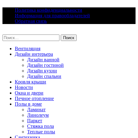
Skip
Политика конфиденциальности
to
Информация для правообладателей
content
Обратная связь
lacomfort.ru
Найти:
Вентиляция
Дизайн интерьера
Дизайн ванной
Дизайн гостиной
Дизайн кухни
Дизайн спальни
Кровля крыши
Новости
Окна и двери
Печное отопление
Полы в доме
Ламинат
Линолеум
Паркет
Стяжка пола
Теплые полы
Сантехника