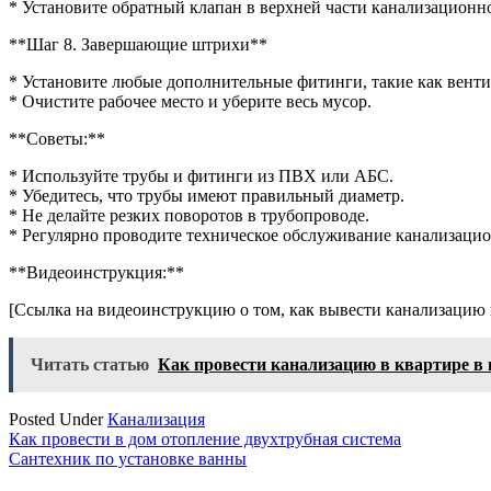
* Установите обратный клапан в верхней части канализационно
**Шаг 8. Завершающие штрихи**
* Установите любые дополнительные фитинги, такие как вент
* Очистите рабочее место и уберите весь мусор.
**Советы:**
* Используйте трубы и фитинги из ПВХ или АБС.
* Убедитесь, что трубы имеют правильный диаметр.
* Не делайте резких поворотов в трубопроводе.
* Регулярно проводите техническое обслуживание канализаци
**Видеоинструкция:**
[Ссылка на видеоинструкцию о том, как вывести канализацию 
Читать статью
Как провести канализацию в квартире в 
Posted Under
Канализация
Навигация
Как провести в дом отопление двухтрубная система
Сантехник по установке ванны
по