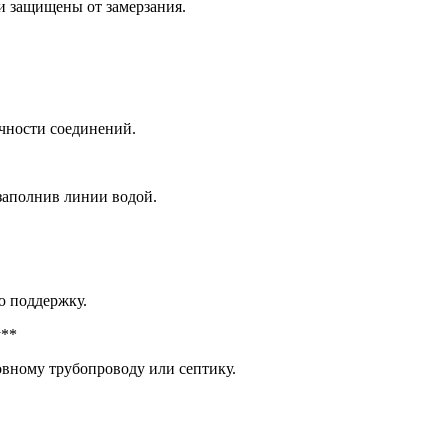
и защищены от замерзания.
чности соединений.
 заполнив линии водой.
ю поддержку.
у**
вному трубопроводу или септику.