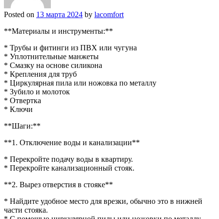
Posted on
13 марта 2024
by
lacomfort
**Материалы и инструменты:**
* Трубы и фитинги из ПВХ или чугуна
* Уплотнительные манжеты
* Смазку на основе силикона
* Крепления для труб
* Циркулярная пила или ножовка по металлу
* Зубило и молоток
* Отвертка
* Ключи
**Шаги:**
**1. Отключение воды и канализации**
* Перекройте подачу воды в квартиру.
* Перекройте канализационный стояк.
**2. Вырез отверстия в стояке**
* Найдите удобное место для врезки, обычно это в нижней
части стояка.
* С помощью циркулярной пилы или ножовки по металлу