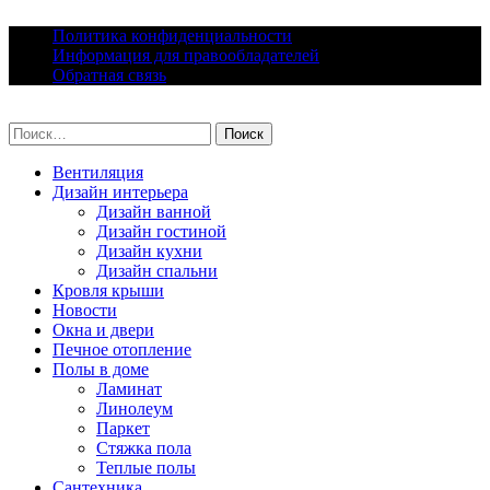
Skip
Политика конфиденциальности
to
Информация для правообладателей
content
Обратная связь
lacomfort.ru
Найти:
Вентиляция
Дизайн интерьера
Дизайн ванной
Дизайн гостиной
Дизайн кухни
Дизайн спальни
Кровля крыши
Новости
Окна и двери
Печное отопление
Полы в доме
Ламинат
Линолеум
Паркет
Стяжка пола
Теплые полы
Сантехника