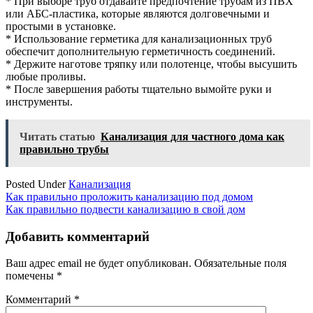
* При выборе труб отдавайте предпочтение трубам из ПВХ
или АБС-пластика, которые являются долговечными и
простыми в установке.
* Использование герметика для канализационных труб
обеспечит дополнительную герметичность соединений.
* Держите наготове тряпку или полотенце, чтобы высушить
любые проливы.
* После завершения работы тщательно вымойте руки и
инструменты.
Читать статью
Канализация для частного дома как
правильно трубы
Posted Under
Канализация
Навигация
Как правильно проложить канализацию под домом
Как правильно подвести канализацию в свой дом
по
записям
Добавить комментарий
Ваш адрес email не будет опубликован.
Обязательные поля
помечены
*
Комментарий
*