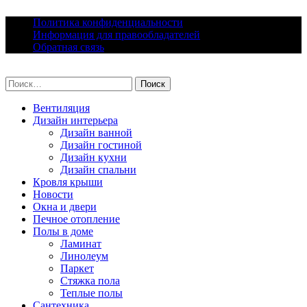
Skip
Политика конфиденциальности
to
Информация для правообладателей
content
Обратная связь
lacomfort.ru
Найти:
Вентиляция
Дизайн интерьера
Дизайн ванной
Дизайн гостиной
Дизайн кухни
Дизайн спальни
Кровля крыши
Новости
Окна и двери
Печное отопление
Полы в доме
Ламинат
Линолеум
Паркет
Стяжка пола
Теплые полы
Сантехника