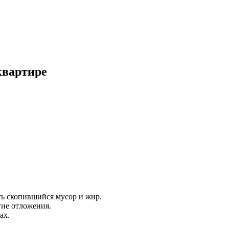
квартире
ть скопившийся мусор и жир.
гие отложения.
ах.