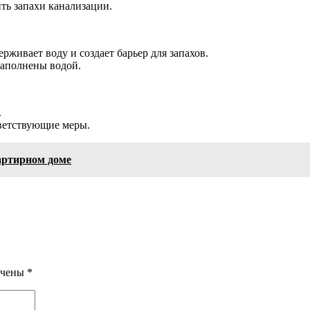
ть запахи канализации.
рживает воду и создает барьер для запахов.
заполнены водой.
.
тветствующие меры.
артирном доме
ечены
*