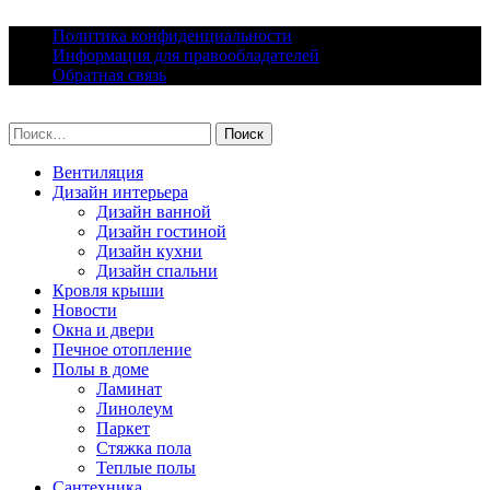
Skip
Политика конфиденциальности
to
Информация для правообладателей
content
Обратная связь
lacomfort.ru
Найти:
Вентиляция
Дизайн интерьера
Дизайн ванной
Дизайн гостиной
Дизайн кухни
Дизайн спальни
Кровля крыши
Новости
Окна и двери
Печное отопление
Полы в доме
Ламинат
Линолеум
Паркет
Стяжка пола
Теплые полы
Сантехника