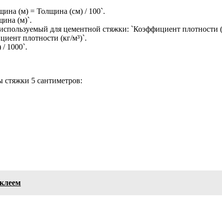
ина (м) = Толщина (см) / 100`.
щина (м)`.
используемый для цементной стяжки: `Коэффициент плотности (к
циент плотности (кг/м³)`.
/ 1000`.
 стяжки 5 сантиметров:
клеем