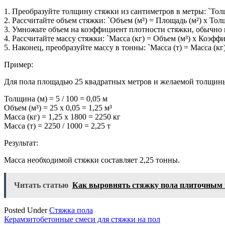
1. Преобразуйте толщину стяжки из сантиметров в метры: `Толщ
2. Рассчитайте объем стяжки: `Объем (м³) = Площадь (м²) x Тол
3. Умножьте объем на коэффициент плотности стяжки, обычно 
4. Рассчитайте массу стяжки: `Масса (кг) = Объем (м³) x Коэффи
5. Наконец, преобразуйте массу в тонны: `Масса (т) = Масса (кг) 
Пример:
Для пола площадью 25 квадратных метров и желаемой толщины
Толщина (м) = 5 / 100 = 0,05 м
Объем (м³) = 25 x 0,05 = 1,25 м³
Масса (кг) = 1,25 x 1800 = 2250 кг
Масса (т) = 2250 / 1000 = 2,25 т
Результат:
Масса необходимой стяжки составляет 2,25 тонны.
Читать статью
Как выровнять стяжку пола плиточным 
Posted Under
Стяжка пола
Навигация
Керамзитобетонные смеси для стяжки на пол