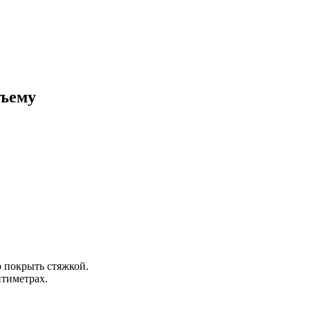
бъему
о покрыть стяжкой.
нтиметрах.