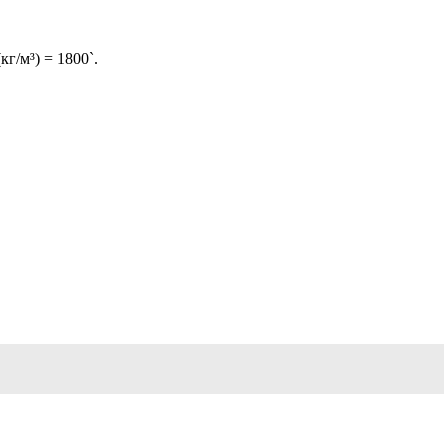
г/м³) = 1800`.