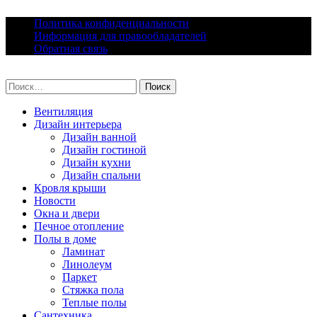
Skip
Политика конфиденциальности
to
Информация для правообладателей
content
Обратная связь
lacomfort.ru
Найти:
Вентиляция
Дизайн интерьера
Дизайн ванной
Дизайн гостиной
Дизайн кухни
Дизайн спальни
Кровля крыши
Новости
Окна и двери
Печное отопление
Полы в доме
Ламинат
Линолеум
Паркет
Стяжка пола
Теплые полы
Сантехника