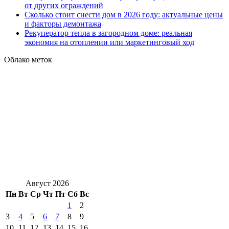
от других ограждений
Сколько стоит снести дом в 2026 году: актуальные цены
и факторы демонтажа
Рекуператор тепла в загородном доме: реальная
экономия на отоплении или маркетинговый ход
Облако меток
Август 2026
Пн
Вт
Ср
Чт
Пт
Сб
Вс
1
2
3
4
5
6
7
8
9
10
11
12
13
14
15
16