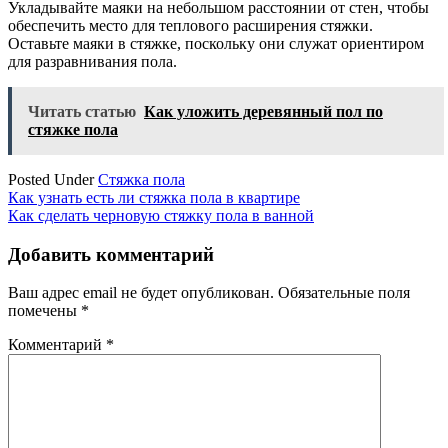
Укладывайте маяки на небольшом расстоянии от стен, чтобы
обеспечить место для теплового расширения стяжки.
Оставьте маяки в стяжке, поскольку они служат ориентиром
для разравнивания пола.
Читать статью
Как уложить деревянный пол по
стяжке пола
Posted Under
Стяжка пола
Навигация
Как узнать есть ли стяжка пола в квартире
Как сделать черновую стяжку пола в ванной
по
записям
Добавить комментарий
Ваш адрес email не будет опубликован.
Обязательные поля
помечены
*
Комментарий
*