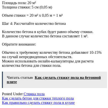
Площадь пола: 20 м²
Толщина стяжки: 5 см (0,05 м)
Объем стяжки = 20 м² x 0,05 м = 1 м³
Шаг 4: Рассчитайте количество бетона
Количество бетона в кубах будет равно объему стяжки.
В данном случае количество бетона составляет 1 м³.
Обратите внимание:
Обычно к требуемому количеству бетона добавляют 10-15%
на случай непредвиденных обстоятельств.
Можно использовать онлайн-калькуляторы для расчета
количества бетона для стяжки пола.
Читать статью
Как сделать стяжку пола на бетонной
плите
Posted Under
Стяжка пола
Навигация
Как сделать бетон для стяжки теплого пола
Как правильно сделать стяжку пола в кухне
по