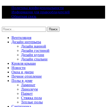
Skip
Политика конфиденциальности
to
Информация для правообладателей
content
Обратная связь
lacomfort.ru
Найти:
Вентиляция
Дизайн интерьера
Дизайн ванной
Дизайн гостиной
Дизайн кухни
Дизайн спальни
Кровля крыши
Новости
Окна и двери
Печное отопление
Полы в доме
Ламинат
Линолеум
Паркет
Стяжка пола
Теплые полы
Сантехника