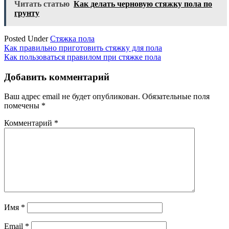
Читать статью
Как делать черновую стяжку пола по
грунту
Posted Under
Стяжка пола
Навигация
Как правильно приготовить стяжку для пола
Как пользоваться правилом при стяжке пола
по
записям
Добавить комментарий
Ваш адрес email не будет опубликован.
Обязательные поля
помечены
*
Комментарий
*
Имя
*
Email
*