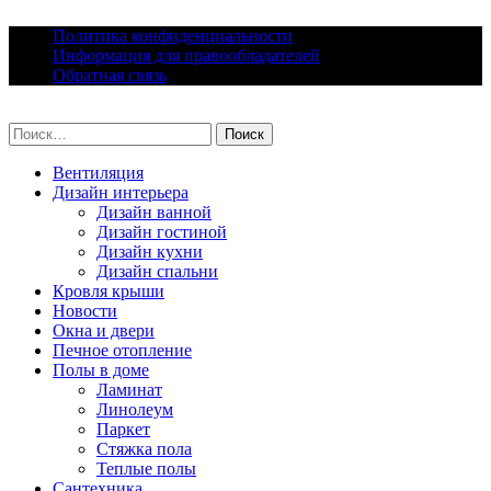
Skip
Политика конфиденциальности
to
Информация для правообладателей
content
Обратная связь
lacomfort.ru
Найти:
Вентиляция
Дизайн интерьера
Дизайн ванной
Дизайн гостиной
Дизайн кухни
Дизайн спальни
Кровля крыши
Новости
Окна и двери
Печное отопление
Полы в доме
Ламинат
Линолеум
Паркет
Стяжка пола
Теплые полы
Сантехника