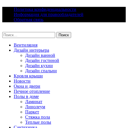
Skip
Политика конфиденциальности
to
Информация для правообладателей
content
Обратная связь
lacomfort.ru
Найти:
Вентиляция
Дизайн интерьера
Дизайн ванной
Дизайн гостиной
Дизайн кухни
Дизайн спальни
Кровля крыши
Новости
Окна и двери
Печное отопление
Полы в доме
Ламинат
Линолеум
Паркет
Стяжка пола
Теплые полы
Сантехника