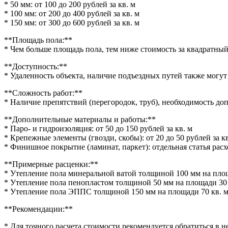
* 50 мм: от 100 до 200 рублей за кв. м
* 100 мм: от 200 до 400 рублей за кв. м
* 150 мм: от 300 до 600 рублей за кв. м
**Площадь пола:**
* Чем больше площадь пола, тем ниже стоимость за квадратный
**Доступность:**
* Удаленность объекта, наличие подъездных путей также могут
**Сложность работ:**
* Наличие препятствий (перегородок, труб), необходимость д
**Дополнительные материалы и работы:**
* Паро- и гидроизоляция: от 50 до 150 рублей за кв. м
* Крепежные элементы (гвозди, скобы): от 20 до 50 рублей за кв
* Финишное покрытие (ламинат, паркет): отдельная статья рас
**Примерные расценки:**
* Утепление пола минеральной ватой толщиной 100 мм на площа
* Утепление пола пенопластом толщиной 50 мм на площади 30 кв
* Утепление пола ЭППС толщиной 150 мм на площади 70 кв. м: 
**Рекомендации:**
* Для точного расчета стоимости рекомендуется обратиться в 