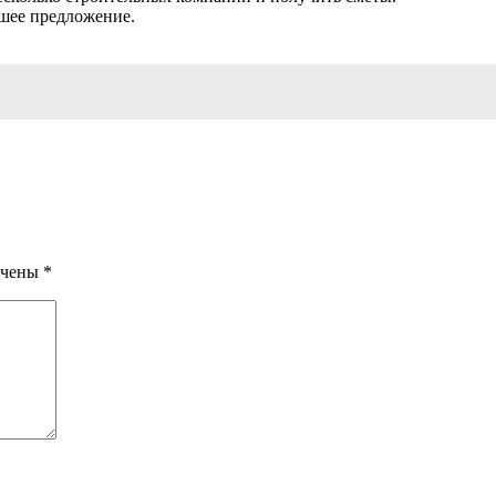
чшее предложение.
ечены
*