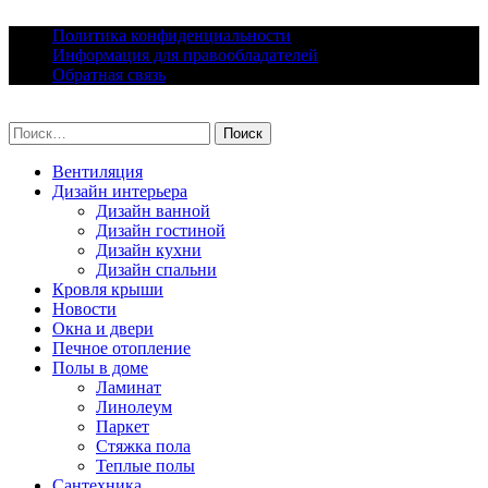
Skip
Политика конфиденциальности
to
Информация для правообладателей
content
Обратная связь
lacomfort.ru
Найти:
Вентиляция
Дизайн интерьера
Дизайн ванной
Дизайн гостиной
Дизайн кухни
Дизайн спальни
Кровля крыши
Новости
Окна и двери
Печное отопление
Полы в доме
Ламинат
Линолеум
Паркет
Стяжка пола
Теплые полы
Сантехника