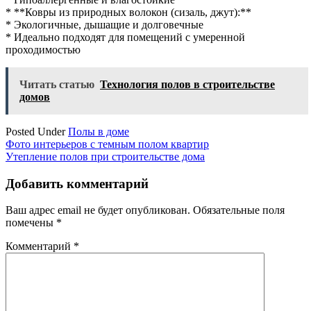
* **Ковры из природных волокон (сизаль, джут):**
* Экологичные, дышащие и долговечные
* Идеально подходят для помещений с умеренной
проходимостью
Читать статью
Технология полов в строительстве
домов
Posted Under
Полы в доме
Навигация
Фото интерьеров с темным полом квартир
Утепление полов при строительстве дома
по
записям
Добавить комментарий
Ваш адрес email не будет опубликован.
Обязательные поля
помечены
*
Комментарий
*