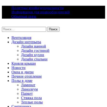
Skip
Политика конфиденциальности
to
Информация для правообладателей
content
Обратная связь
lacomfort.ru
Найти:
Вентиляция
Дизайн интерьера
Дизайн ванной
Дизайн гостиной
Дизайн кухни
Дизайн спальни
Кровля крыши
Новости
Окна и двери
Печное отопление
Полы в доме
Ламинат
Линолеум
Паркет
Стяжка пола
Теплые полы
Сантехника